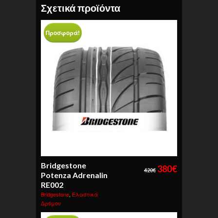
Σχετικά προϊόντα
Προσφορά!
Bridgestone
380
€
420
€
Potenza Adrenalin
RE002
Bridgestone
,
Ελαστικά
Δρόμου