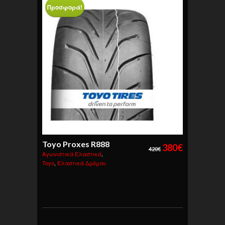
Προσφορά!
Toyo Proxes R888
380
€
420
€
Αγωνιστικά Ελαστικά
,
Toyo
,
Ελαστικά Δρόμου