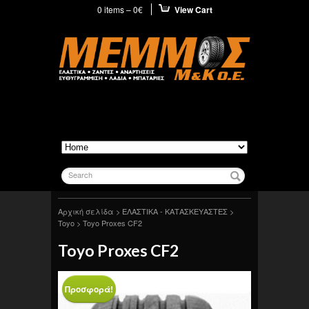
0 items –
0
€
View Cart
Search
Αρχική σελίδα
>
ΕΛΑΣΤΙΚΑ - ΚΑΤΑΣΚΕΥΑΣΤΕΣ
>
Toyo
> Toyo Proxes CF2
Toyo Proxes CF2
Προσφορά!