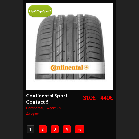
Προσφορά!
Continental Sport
310
€
–
440
€
Contact 5
Continental
,
Ελαστικά
Δρόμου
1
2
3
4
→