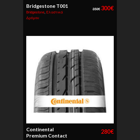
Bridgestone T001
300
€
350
€
Bridgestone
,
Ελαστικά
Δρόμου
Continental
280
€
Premium Contact