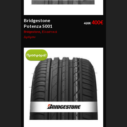
Bridgestone
400
€
420
€
Potenza S001
Bridgestone
,
Ελαστικά
Δρόμου
Προσφορά!