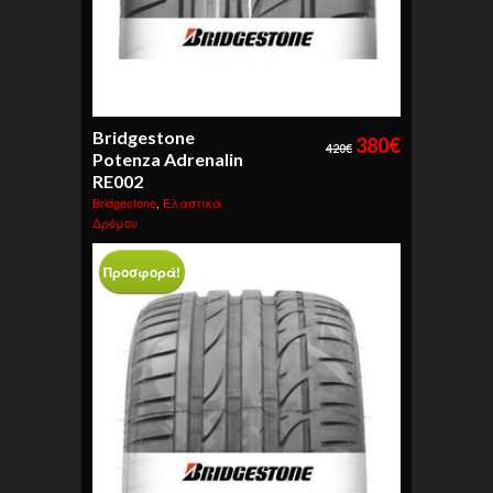
Bridgestone
380
€
420
€
Potenza Adrenalin
RE002
Bridgestone
,
Ελαστικά
Δρόμου
Προσφορά!