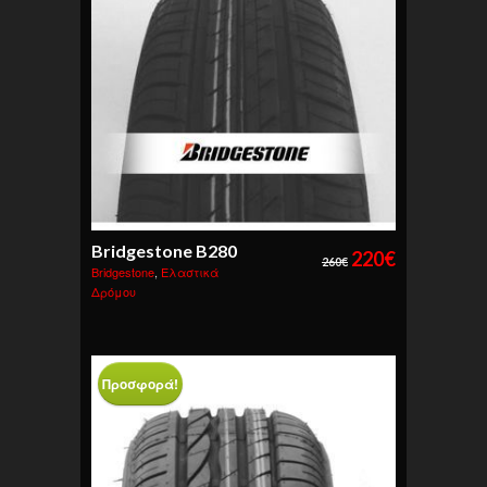
Bridgestone B280
220
€
260
€
Bridgestone
,
Ελαστικά
Δρόμου
Προσφορά!