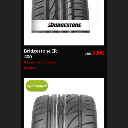
Bridgestone ER
230
€
280
€
300
Bridgestone
,
Ελαστικά
Δρόμου
Προσφορά!