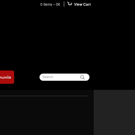
0 items –
0
€
View Cart
Search
νωνία