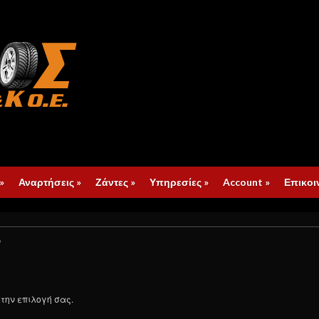
»
Αναρτήσεις
»
Ζάντες
»
Υπηρεσίες
»
Account
»
Επικοι
p
 την επιλογή σας.