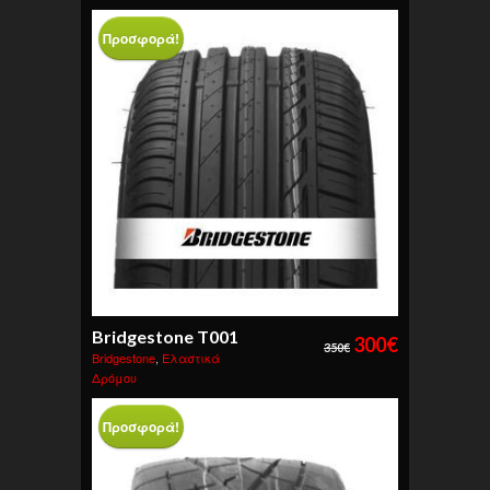
Προσφορά!
Bridgestone T001
300
€
350
€
Bridgestone
,
Ελαστικά
Δρόμου
Προσφορά!